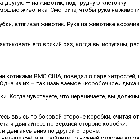
а другую — на животик, под грудную клеточку.
омощью животика. Смотрите, чтобы рука на животи
бки, втягивая животик. Рука на животике ворачив
ктиковать его всякий раз, когда вы испуганы, ра
 котиками ВМС США, поведал о паре хитростей, 
Одна из их — так называемое «коробочное» дыхани
ики. Когда чувствуете, что нервничаете, вы долж
есь ввысь по боковой стороне коробки, считая от
та и двигайтесь по верхней стороне коробки.
и двигаясь вниз по другой стороне.
 четыре счёта и пройдите по нижней стороне коро