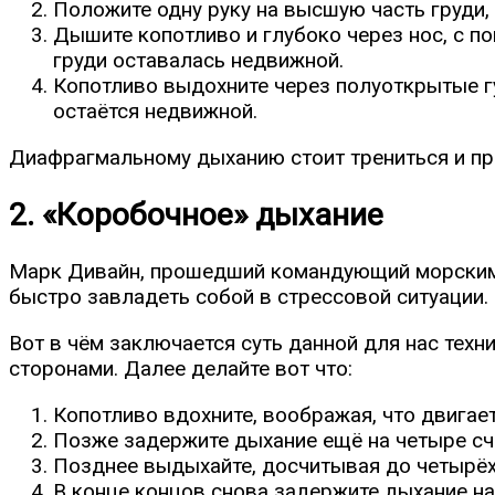
Положите одну руку на высшую часть груди, 
Дышите копотливо и глубоко через нос, с п
груди оставалась недвижной.
Копотливо выдохните через полуоткрытые гу
остаётся недвижной.
Диафрагмальному дыханию стоит трениться и пра
2. «Коробочное» дыхание
Марк Дивайн, прошедший командующий морскими
быстро завладеть собой в стрессовой ситуации. 
Вот в чём заключается суть данной для нас техн
сторонами. Далее делайте вот что:
Копотливо вдохните, воображая, что двигает
Позже задержите дыхание ещё на четыре счё
Позднее выдыхайте, досчитывая до четырёх 
В конце концов снова задержите дыхание на